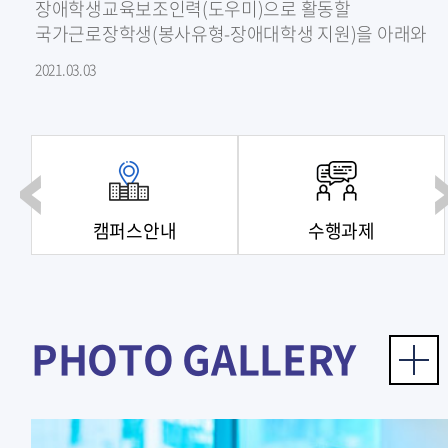
장애학생교육보조인력(도우미)으로 활동할
국가근로장학생(봉사유형-장애대학생 지원)을 아래와
같이 모집 중이니, 지원가능한 과목이 있는 학생은
2021.03.03
센터로 연락..
캠퍼스안내
수행과제
PHOTO GALLERY