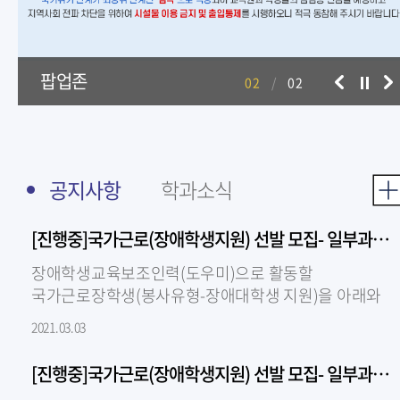
팝업존
02
/
02
[진행중]국가근로(장애학생지원) 선발 모집- 일부과목 선발완료
장애학생교육보조인력(도우미)으로 활동할
국가근로장학생(봉사유형-장애대학생 지원)을 아래와
같이 모집 중이니, 지원가능한 과목이 있는 학생은
2021.03.03
센터로 연락..
[진행중]국가근로(장애학생지원) 선발 모집- 일부과목 선발완료