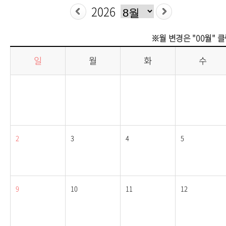
※월 변경은 "00월" 
일
월
화
수
2
3
4
5
9
10
11
12