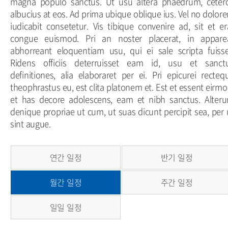
magna populo sanctus. Ut usu altera phaedrum, ceter
albucius at eos. Ad prima ubique oblique ius. Vel no dolor
iudicabit consetetur. Vis tibique convenire ad, sit et er
congue euismod. Pri an noster placerat, in appare
abhorreant eloquentiam usu, qui ei sale scripta fuisse
Ridens officiis deterruisset eam id, usu et sanct
definitiones, alia elaboraret per ei. Pri epicurei recteq
theophrastus eu, est clita platonem et. Est et essent eirmo
et has decore adolescens, eam et nibh sanctus. Alter
denique propriae ut cum, ut suas dicunt percipit sea, per 
sint augue.
연간 일정
반기 일정
월간 일정
주간 일정
일일 일정